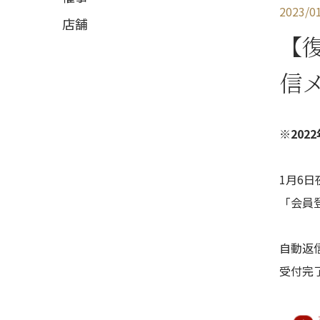
2023/0
店舗
【
信
※20
1月6
「会員
自動返
受付完