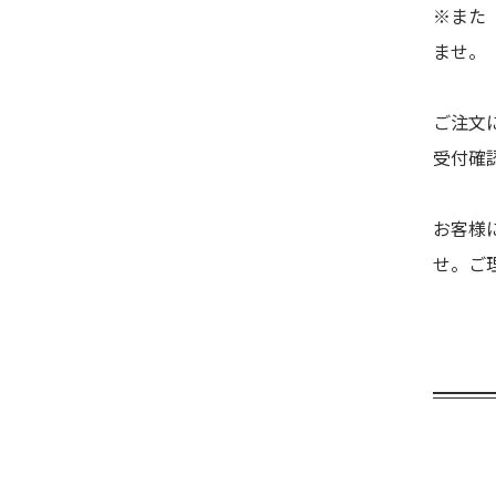
※また
ませ。
ご注文
受付確
お客様
せ。ご