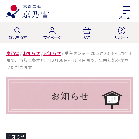
メニュー
商品を探す
マイページ
かご
サポート
京乃雪
/
お知らせ
/
お知らせ
/
受注センターは12月28日～1月4日
まで、京都二条本店は12月29日～1月4日まで、年末年始休業を
いただきます
お知らせ