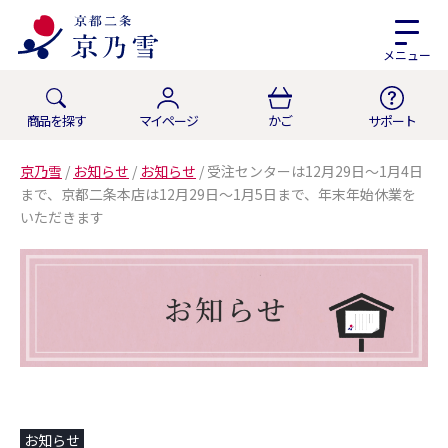
メニュー
商品を探す
マイページ
かご
サポート
京乃雪
/
お知らせ
/
お知らせ
/
受注センターは12月29日～1月4日
まで、京都二条本店は12月29日～1月5日まで、年末年始休業を
いただきます
お知らせ