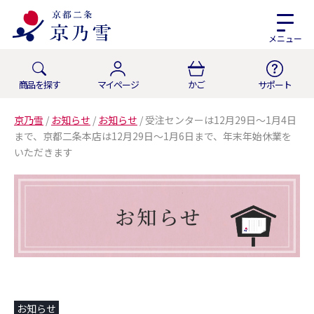
メニュー
商品を探す
マイページ
かご
サポート
京乃雪
/
お知らせ
/
お知らせ
/
受注センターは12月29日～1月4日
まで、京都二条本店は12月29日～1月6日まで、年末年始休業を
いただきます
お知らせ