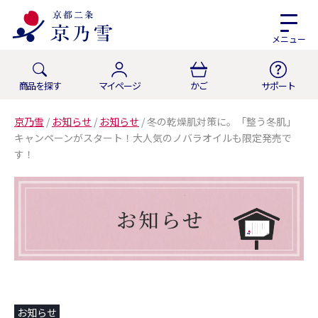
メニュー
商品を探す
マイページ
かご
サポート
京乃雪
/
お知らせ
/
お知らせ
/
冬の乾燥肌対策に。「整う冬肌」
キャンペーンがスタート！大人気のノバラオイルも限定発売で
す！
お知らせ