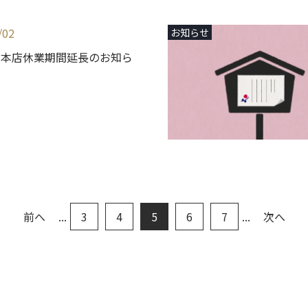
/02
お知らせ
条本店休業期間延長のお知ら
前へ
...
3
4
5
6
7
...
次へ