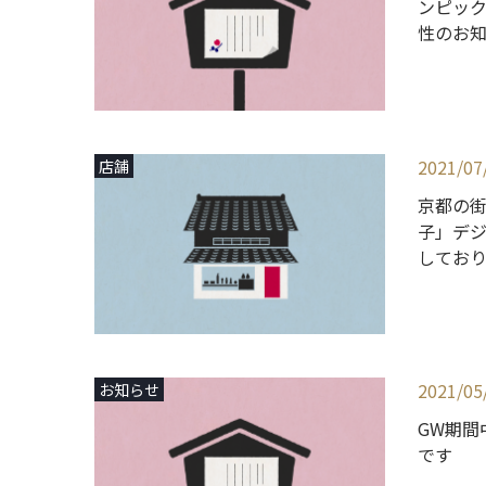
ンピッ
性のお
2021/07
店舗
京都の
子」デ
してお
2021/05
お知らせ
GW期間
です