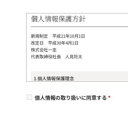
個人情報保護方針
新規制定 平成21年10月1日
改定日 平成30年4月1日
株式会社一杢
代表取締役社長 人見将太
1.個人情報保護理念
当社は経営理念である「どんな時でも人間として
個人情報の取り扱いに同意する
*
事業を展開するにあたり、個人情報の保護が重要
的の達成に必要な範囲を超えて個人情報を利用しません
情報保護マネジメントシステム―要求事項」およ