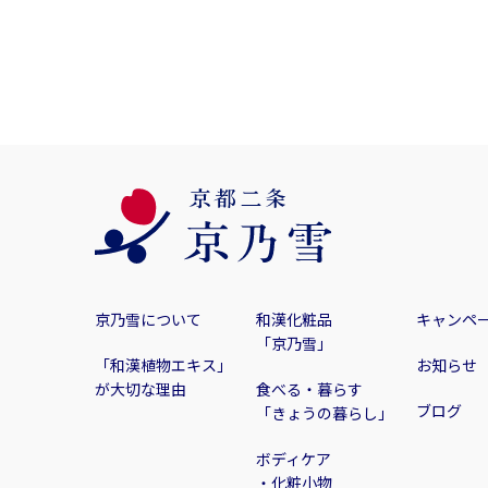
2.内部管理体制の確立
当社は、適切な個人情報の取り扱いのために以下
個人情報の取り扱い方法を定めた内部規定
個人情報の漏洩、滅失またはき損の防止及び
「個人情報保護管理者」を任命し、内部規
役員を含む全従業員に個人情報の取り扱い
内部規定およびその遵守の状況を年1回以
個人情報保護マネジメントシステムを継続
京乃雪について
和漢化粧品
キャンペ
3.個人情報の取得と提供・委託
「京乃雪」
「和漢植物エキス」
お知らせ
【1】取得
が大切な理由
食べる・暮らす
当社は、個人情報の取得は、適法かつ公正な手段
ブログ
「きょうの暮らし」
法、かつ、公正な手段によって行うものとします
【2】提供
ボディケア
当社は、個人情報は法令等に基づき 開示義務を
・化粧小物