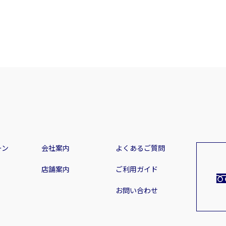
の事項を実施します。
を整備します。
是正(改善)のための対策を講じます。
定の遵守を徹底します。
に関する教育を年1回以上実施します。
上の監査を行い、点検します。
的に改善します。
ーン
会社案内
よくあるご質問
店舗案内
ご利用ガイド
によって行います。全従業者は、個人情報の取得においては、取得
お問い合わせ
。
負う場合または開示・提供が許されている場合を除き、本人の同意が