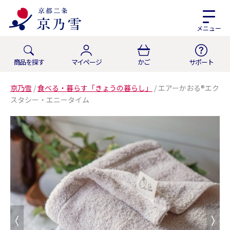
メニュー
商品を探す
マイページ
かご
サポート
京乃雪
/
食べる・暮らす「きょうの暮らし」
/
エアーかおる®︎エク
スタシー・エニータイム