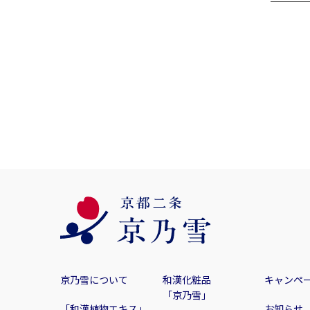
京乃雪について
和漢化粧品
キャンペ
「京乃雪」
「和漢植物エキス」
お知らせ