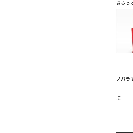
さらっ
ノバラ
堤