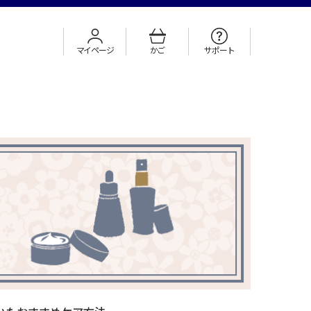
マイページ
かご
サポート