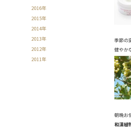
2016
年
2015
年
2014
年
2013
年
季節の
2012
年
健やか
2011
年
朝晩お
和漢植