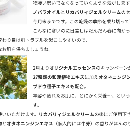
物凄い勢いでなくなっていくような気がします
ノバラオイル
と
リカバリィジェルクリーム
の
今月末までです。この乾燥の季節を乗り切って
こんなに寒いのに日差しはだんだん春に向かっ
変わり目は肌トラブルを起こしやすいので、
なお肌を保ちましょうね。
2月より
オリジナルエッセンス
のキャンペーン
27種類の和漢植物エキス
に加え
オタネニンジ
ブドウ種子エキス
も配合。
年齢や疲れたお肌に、とにかく栄養～、とい
す。
使いいただけます。
リカバリィジェルクリーム
の後にご使用下
物
と
オタネニンジンエキス
（個人的には牛蒡）の香りがほんの