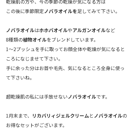
乾燥肌の方や、今の季節の乾燥が気になる方は
この後に季節限定
ノバラオイルを
足してみて下さい。
ノバラオイル
は
ホホバオイル
や
アルガンオイル
など
8種類の
植物オイル
をブレンドしています。
1～2プッシュを手に取ってお顔全体や乾燥が気になると
ころになじませて下さい。
手に余った分はお首や毛先、気になるところ全身に使っ
て下さいね。
超乾燥肌の私には手放せない
ノバラオイル
です。
1月末まで、
リカバリィジェルクリーム
と
ノバラオイル
の
お得なセットがございます。