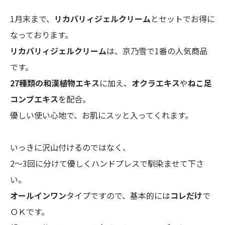
1月末まで、
リカバリィジェルクリーム
とセットでお得に
なっております。
リカバリィジェルクリーム
は、京乃雪で1番の人気商品
です。
27種類の和漢植物エキス
に加え、
オクラエキス
や
ねこ足
コンブエキス
を配合。
優しい使い心地で、お肌にスッと入ってくれます。
いっきに沢山付けるのではなく、
2～3回に分けて優しくハンドプレスで馴染ませて下さ
い。
オールインワン
タイプですので、基本的には
コレだけ
で
ＯＫです。