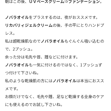
朝はこの後、
ＵＶベースクリーム
⇒
ファンデーション
。
ノバラオイル
をプラスするのは、夜がおススメです。
リカバリィジェルクリーム
の後、手の平にとりハンドプ
レス。
私は超乾燥肌なので
ノバラオイル
もぐんぐん吸い込むの
で、2プッシュ。
余った分は毛先や首、踵などに付けます。
ノバラオイル
も一気に付けるのではなく、1プッシュず
つ付けて下さいね。
私のような乾燥肌の方には
ノバラオイル
は本当におスス
メです。
お顔だけでなく、毛先や踵、足など乾燥する全身のケア
にも使えるのでお試し下さいね。