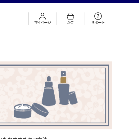
マイページ
かご
サポート