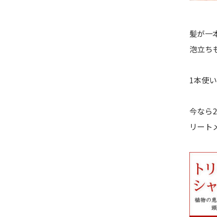
髪が一
泡立ち
1本使
今なら
リート