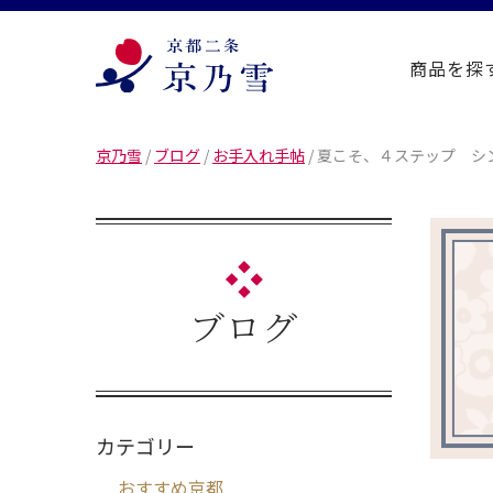
商品を探
京乃雪
/
ブログ
/
お手入れ手帖
/
夏こそ、４ステップ シ
ブログ
カテゴリー
おすすめ京都