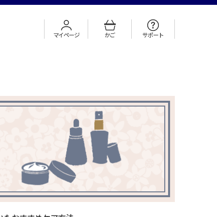
マイページ
かご
サポート