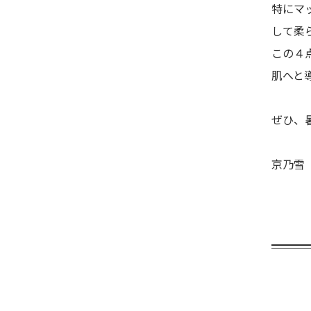
特にマ
して柔
この４
肌へと
ぜひ、
京乃雪