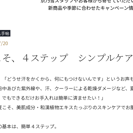
京乃雪スタッフやお客様から寄せていただ
新商品や季節に合わせた
キャンペーン
れ手帖
7/20
こそ、４ステップ シンプルケア
、「どうせ汗をかくから、何にもつけないんです」というお声
日中あびた紫外線や、汗、クーラーによる乾燥ダメージなど、
、でもできるだけお手入れは簡単に済ませたい！」
夏こそ、美肌成分・和漢植物エキスたっぷりのスキンケアでお
の基本は、簡単４ステップ。