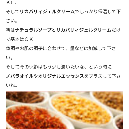
Ｋ）、
そして
リカバリィジェルクリーム
でしっかり保湿して下
さい。
朝は
ナチュラルソープ
と
リカバリィジェルクリーム
だけ
で基本はＯＫ。
体調やお肌の調子に合わせて、量などは加減して下さ
い。
そして今の季節はもう少し潤いたいな、という時に
ノバラオイル
や
オリジナルエッセンス
をプラスして下さ
いね。