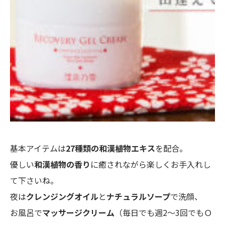
基本アイテムは
27種類の和漢植物エキス
を配合。
優しい
和漢植物の香り
に癒されながら楽しくお手入れし
て下さいね。
夜は
クレンジングオイル
と
ナチュラルソープ
で洗顔、
お風呂で
マッサージクリーム
（毎日でも週2～3回でもＯ