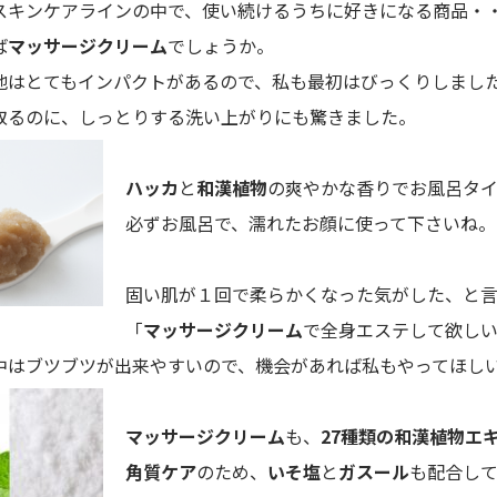
スキンケアラインの中で、使い続けるうちに好きになる商品・
ば
マッサージクリーム
でしょうか。
地はとてもインパクトがあるので、私も最初はびっくりしまし
取るのに、しっとりする洗い上がりにも驚きました。
ハッカ
と
和漢植物
の爽やかな香りでお風呂タ
必ずお風呂で、濡れたお顔に使って下さいね。
固い肌が１回で柔らかくなった気がした、と言
「
マッサージクリーム
で全身エステして欲し
中はブツブツが出来やすいので、機会があれば私もやってほし
マッサージクリーム
も、
27種類の和漢植物エ
角質ケア
のため、
いそ塩
と
ガスール
も配合し