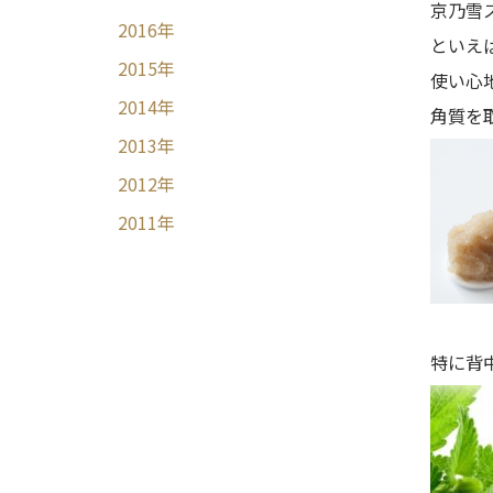
京乃雪
2016
年
といえ
2015
年
使い心
2014
年
角質を
2013
年
2012
年
2011
年
特に背