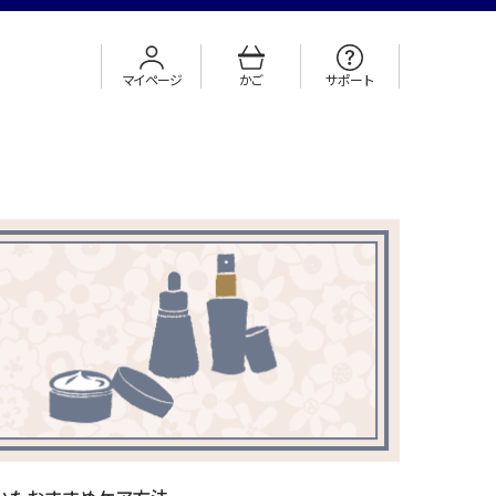
マイページ
かご
サポート