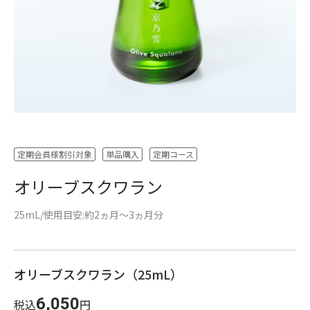
定期会員様割引対象
単品購入
定期コース
オリーブスクワラン
25mL/使用目安:約2ヵ月～3ヵ月分
オリーブスクワラン（25mL）
6,050
税込
円