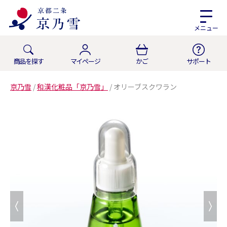
メニュー
商品を探す
マイページ
かご
サポート
京乃雪
/
和漢化粧品「京乃雪」
/
オリーブスクワラン